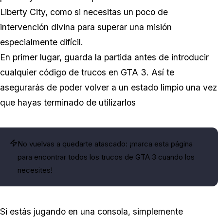
Liberty City, como si necesitas un poco de
intervención divina para superar una misión
especialmente difícil.
En primer lugar, guarda la partida antes de introducir
cualquier código de trucos en GTA 3. Así te
asegurarás de poder volver a un estado limpio una vez
que hayas terminado de utilizarlos
No vuelvas a quedarte atascado: ¡marca esta página
para encontrar todos los trucos de GTA 3 cuando los
necesites!
Si estás jugando en una consola, simplemente