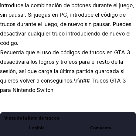
introduce la combinación de botones durante el juego,
sin pausar. Si juegas en PC, introduce el código de
trucos durante el juego, de nuevo sin pausar. Puedes
desactivar cualquier truco introduciendo de nuevo el
código.
Recuerda que el uso de códigos de trucos en GTA 3
desactivará los logros y trofeos para el resto de la
sesión, así que carga la última partida guardada si
quieres volver a conseguirlos.\n\n## Trucos GTA 3
para Nintendo Switch
Vista de la lista de trucos
Legible
Compacta