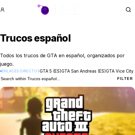
GTA BOOM
Se
Trucos español
Todos los trucos de GTA en español, organizados por
juego.
GTA 5 (ES)
GTA San Andreas (ES)
GTA Vice City 
ENLACES DIRECTOS
5 Trucos español results
Search within
Trucos español
FILTER