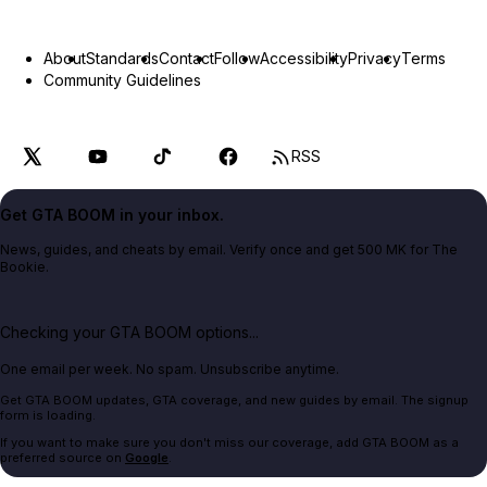
About
Standards
Contact
Follow
Accessibility
Privacy
Terms
Community Guidelines
RSS
Get GTA BOOM in your inbox.
News, guides, and cheats by email. Verify once and get 500 MK for The
Bookie.
Checking your GTA BOOM options...
One email per week. No spam. Unsubscribe anytime.
Get GTA BOOM updates, GTA coverage, and new guides by email. The signup
form is loading.
If you want to make sure you don't miss our coverage, add GTA BOOM as a
preferred source on
Google
.