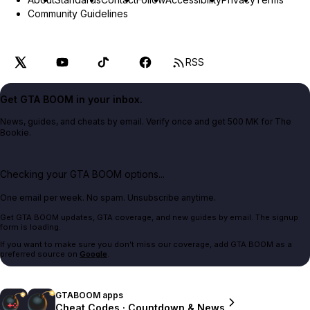
Community Guidelines
RSS
Get GTA BOOM in your inbox.
News, guides, and cheats by email. Verify once and get 500 MK for The
Bookie.
Checking your GTA BOOM options...
One email per week. No spam. Unsubscribe anytime.
Get GTA BOOM updates, GTA coverage, and new guides by email. The signup
form is loading.
If you want to make sure you don't miss our coverage, add GTA BOOM as a
preferred source on
Google
.
GTABOOM apps
Cheat Codes · Countdown & News